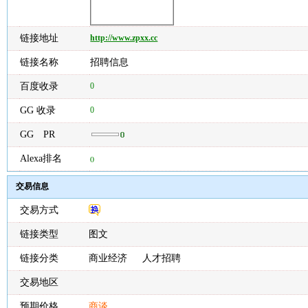
链接地址
http://www.zpxx.cc
链接名称
招聘信息
百度收录
0
GG 收录
0
GG PR
Alexa排名
0
交易信息
交易方式
链接类型
图文
链接分类
商业经济 人才招聘
交易地区
预期价格
商谈