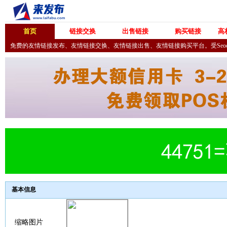
首页
链接交换
出售链接
购买链接
高
免费的友情链接发布、友情链接交换、友情链接出售、友情链接购买平台。受Seo
基本信息
缩略图片