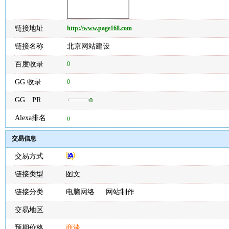
链接地址
http://www.page168.com
链接名称
北京网站建设
百度收录
0
GG 收录
0
GG PR
Alexa排名
0
交易信息
交易方式
链接类型
图文
链接分类
电脑网络 网站制作
交易地区
预期价格
商谈